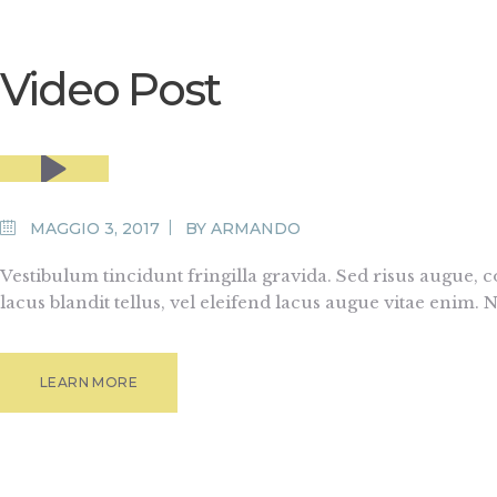
Video Post
ANTI-
AGING
MAGGIO 3, 2017
BY
ARMANDO
MEDIA
Vestibulum tincidunt fringilla gravida. Sed risus augue, 
NEWS
lacus blandit tellus, vel eleifend lacus augue vitae enim.
LEARN MORE