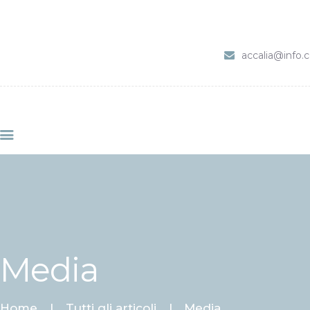
HOME
SERVIZI
accalia@info
ABOUT CLINIC
CONTACTS
VIDEO
Media
Home
Tutti gli articoli
Media