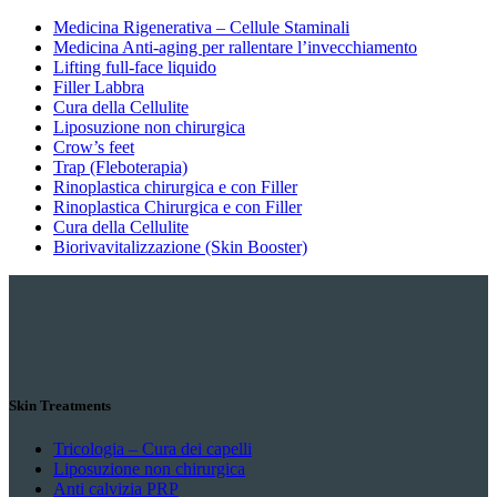
Medicina Rigenerativa – Cellule Staminali
Medicina Anti-aging per rallentare l’invecchiamento
Lifting full-face liquido
Filler Labbra
Cura della Cellulite
Liposuzione non chirurgica
Crow’s feet
Trap (Fleboterapia)
Rinoplastica chirurgica e con Filler
Rinoplastica Chirurgica e con Filler
Cura della Cellulite
Biorivavitalizzazione (Skin Booster)
Skin Treatments
Tricologia – Cura dei capelli
Liposuzione non chirurgica
Anti calvizia PRP