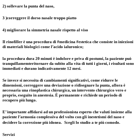
2) sollevare la punta del naso,
3 )correggere
il dorso nasale troppo piatto
4) migliorare la simmetria nasale rispetto al viso
Il
rinofiller
è una procedura di #medicina #estetica che consiste in iniezioni
di materiali biologici come l’acido ialuronico;
la procedura dura 20 minuti è indolore e priva di postumi, la paziente può
tranquillamemte
ritornare da subito alla vita di tutti i giorni, i risultati sono
immediati e durano indicativamente 12 mesi.
Se invece si necessita di cambiamenti significativi, come ridurre le
dimensioni, correggere una deviazione o ridisegnare la punta, allora è
necessaria una rinoplastica chirurgica, un intervento chirurgico vero e
proprio, eseguito in anestesia. È permanente e richiede un periodo di
recupero più lungo.
E’
importante affidarsi ad un professionista esperto che valuti insieme alla
paziente l’armonia complessiva del volto con gli inestetismi del naso e
decidere la correzione più idonea.
Scegli lo studio a te più comodo
.
Servizi