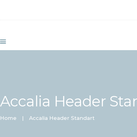
HOME
SERVIZI
ABOUT CLINIC
CONTACTS
VIDEO
Accalia Header Sta
Home
Accalia Header Standart