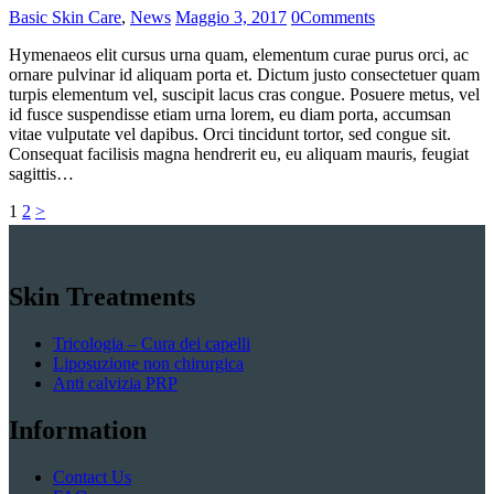
Basic Skin Care
,
News
Maggio 3, 2017
0
Comments
Hymenaeos elit cursus urna quam, elementum curae purus orci, ac
ornare pulvinar id aliquam porta et. Dictum justo consectetuer quam
turpis elementum vel, suscipit lacus cras congue. Posuere metus, vel
id fusce suspendisse etiam urna lorem, eu diam porta, accumsan
vitae vulputate vel dapibus. Orci tincidunt tortor, sed congue sit.
Consequat facilisis magna hendrerit eu, eu aliquam mauris, feugiat
sagittis…
Paginazione
Page
Page
1
2
>
degli
articoli
Skin Treatments
Tricologia – Cura dei capelli
Liposuzione non chirurgica
Anti calvizia PRP
Information
Contact Us