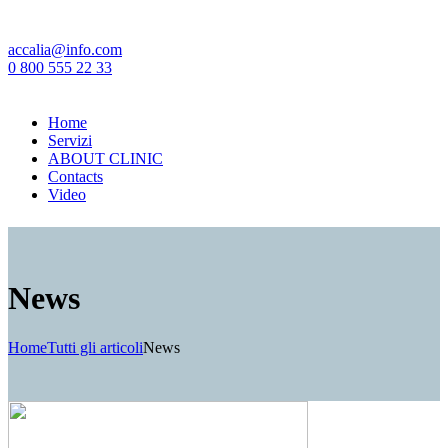
accalia@info.com
0 800 555 22 33
Home
Servizi
ABOUT CLINIC
Contacts
Video
News
Home
Tutti gli articoli
News