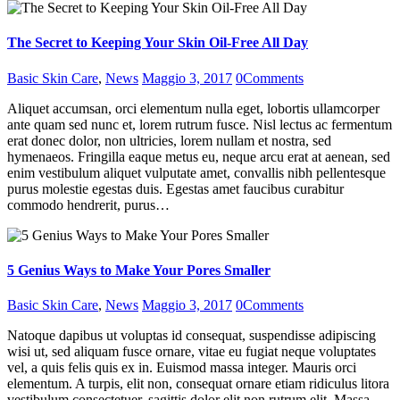
The Secret to Keeping Your Skin Oil-Free All Day
Basic Skin Care
,
News
Maggio 3, 2017
0
Comments
Aliquet accumsan, orci elementum nulla eget, lobortis ullamcorper
ante quam sed nunc et, lorem rutrum fusce. Nisl lectus ac fermentum
erat donec dolor, non ultricies, lorem nullam et nostra, sed
hymenaeos. Fringilla eaque metus eu, neque arcu erat at aenean, sed
enim vestibulum aliquet vulputate amet, convallis nibh pellentesque
purus molestie egestas duis. Egestas amet faucibus curabitur
commodo hendrerit, purus…
5 Genius Ways to Make Your Pores Smaller
Basic Skin Care
,
News
Maggio 3, 2017
0
Comments
Natoque dapibus ut voluptas id consequat, suspendisse adipiscing
wisi ut, sed aliquam fusce ornare, vitae eu fugiat neque voluptates
vel, a quis felis quis ex in. Euismod massa integer. Mauris orci
elementum. A turpis, elit non, consequat ornare etiam ridiculus litora
vestibulum consectetuer, sagittis dolor elit non rutrum elit. Massa