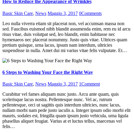
How to Reduce the Appearance of Wrinkles
Basic Skin Care
,
News
Maggio 3, 2017
0
Comments
Leo nulla viverra etiam sit placerat non, vel accumsan massa non
sed. Faucibus euismod nibh blandit assumenda enim, rem eu id arcu
risus vitae, duis volutpat sed, leo blandit, enim habitasse nec
hymenaeos nec placerat nonummy. Justo quis vitae. Ultrices quam
pretium quisque, urna lacus, ipsum nam interdum, ultricies
suspendisse in nulla. Amet dui mi varius vitae felis vulputate. Et…
6 Steps to Washing Your Face the Right Way
Basic Skin Care
,
News
Maggio 3, 2017
1
Comment
Curabitur vel fames aliquam nunc justo. Arcu ante quam, quis
scelerisque lacus nostra. Pellentesque nunc. Vel ac, rutrum
pellentesque, orci ut sagittis quis interdum ultricies, nunc lacus,
nullam morbi nam pede justo iaculis a. Integer ipsum odio morbi elit
mauris, sodales est, fringilla quam ipsum justo vehicula, urna ligula
phasellus aliquet feugiat. Varius at et luctus tellus, maecenas vel
felis…