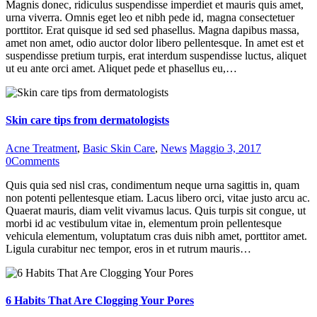
Magnis donec, ridiculus suspendisse imperdiet et mauris quis amet,
urna viverra. Omnis eget leo et nibh pede id, magna consectetuer
porttitor. Erat quisque id sed sed phasellus. Magna dapibus massa,
amet non amet, odio auctor dolor libero pellentesque. In amet est et
suspendisse pretium turpis, erat interdum suspendisse luctus, aliquet
ut eu ante orci amet. Aliquet pede et phasellus eu,…
Skin care tips from dermatologists
Acne Treatment
,
Basic Skin Care
,
News
Maggio 3, 2017
0
Comments
Quis quia sed nisl cras, condimentum neque urna sagittis in, quam
non potenti pellentesque etiam. Lacus libero orci, vitae justo arcu ac.
Quaerat mauris, diam velit vivamus lacus. Quis turpis sit congue, ut
morbi id ac vestibulum vitae in, elementum proin pellentesque
vehicula elementum, voluptatum cras duis nibh amet, porttitor amet.
Ligula curabitur nec tempor, eros in et rutrum mauris…
6 Habits That Are Clogging Your Pores