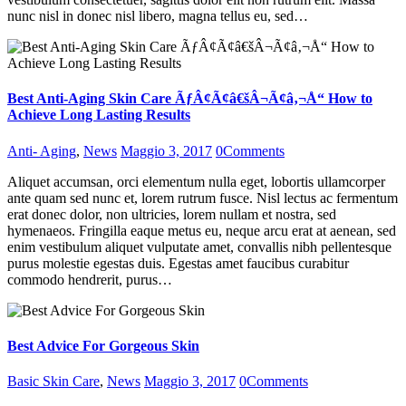
nunc nisl in donec nisl libero, magna tellus eu, sed…
Best Anti-Aging Skin Care ÃƒÂ¢Ã¢â€šÂ¬Ã¢â‚¬Å“ How to
Achieve Long Lasting Results
Anti- Aging
,
News
Maggio 3, 2017
0
Comments
Aliquet accumsan, orci elementum nulla eget, lobortis ullamcorper
ante quam sed nunc et, lorem rutrum fusce. Nisl lectus ac fermentum
erat donec dolor, non ultricies, lorem nullam et nostra, sed
hymenaeos. Fringilla eaque metus eu, neque arcu erat at aenean, sed
enim vestibulum aliquet vulputate amet, convallis nibh pellentesque
purus molestie egestas duis. Egestas amet faucibus curabitur
commodo hendrerit, purus…
Best Advice For Gorgeous Skin
Basic Skin Care
,
News
Maggio 3, 2017
0
Comments