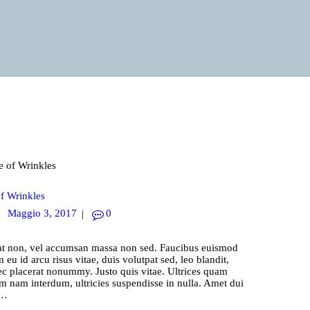
f Wrinkles
Maggio 3, 2017
0
erat non, vel accumsan massa non sed. Faucibus euismod
u id arcu risus vitae, duis volutpat sed, leo blandit,
c placerat nonummy. Justo quis vitae. Ultrices quam
m nam interdum, ultricies suspendisse in nulla. Amet dui
t…