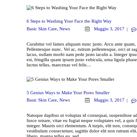
6 Steps to Washing Your Face the Right Way
Basic Skin Care
,
News
Maggio 3, 2017
Curabitur vel fames aliquam nunc justo. Arcu ante quam, q
Pellentesque nunc. Vel ac, rutrum pellentesque, orci ut sag
lacus, nullam morbi nam pede justo iaculis a. Integer ips
est, fringilla quam ipsum justo vehicula, urna ligula phasel
luctus tellus, maecenas vel felis…
5 Genius Ways to Make Your Pores Smaller
Basic Skin Care
,
News
Maggio 3, 2017
Natoque dapibus ut voluptas id consequat, suspendisse ad
fusce ornare, vitae eu fugiat neque voluptates vel, a quis
integer. Mauris orci elementum. A turpis, elit non, consequ
vestibulum consectetuer, sagittis dolor elit non rutrum eli
libero, magna tellus eu, sed…