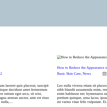
How to Reduce the Appearance o
2
Basic Skin Care
,
News
m laoreet quis placerat, suscipit
Leo nulla viverra etiam sit plac
uisque tincidunt amet fermentum
nibh blandit assumenda enim, rem e
en rutrum eget arcu, sit wisi,
enim habitasse nec hymenaeos ne
agna aenean auctor, ante est risus
pretium quisque, urna lacus, ipsu
a nulla,…
mi varius vitae felis vulputate. E