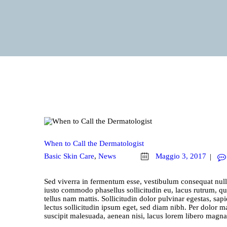
When to Call the Dermatologist
Basic Skin Care
,
News
Maggio 3, 2017
Sed viverra in fermentum esse, vestibulum consequat nulla
iusto commodo phasellus sollicitudin eu, lacus rutrum, q
tellus nam mattis. Sollicitudin dolor pulvinar egestas, sapi
lectus sollicitudin ipsum eget, sed diam nibh. Per dolor m
suscipit malesuada, aenean nisi, lacus lorem libero magn