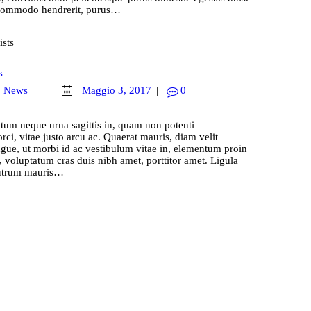
 commodo hendrerit, purus…
s
,
News
Maggio 3, 2017
0
ntum neque urna sagittis in, quam non potenti
rci, vitae justo arcu ac. Quaerat mauris, diam velit
ngue, ut morbi id ac vestibulum vitae in, elementum proin
 voluptatum cras duis nibh amet, porttitor amet. Ligula
 rutrum mauris…