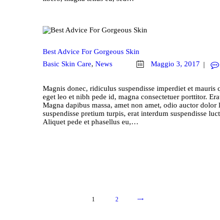
Best Advice For Gorgeous Skin
Basic Skin Care
,
News
Maggio 3, 2017
Magnis donec, ridiculus suspendisse imperdiet et mauris 
eget leo et nibh pede id, magna consectetuer porttitor. Era
Magna dapibus massa, amet non amet, odio auctor dolor li
suspendisse pretium turpis, erat interdum suspendisse luctu
Aliquet pede et phasellus eu,…
1
>
2