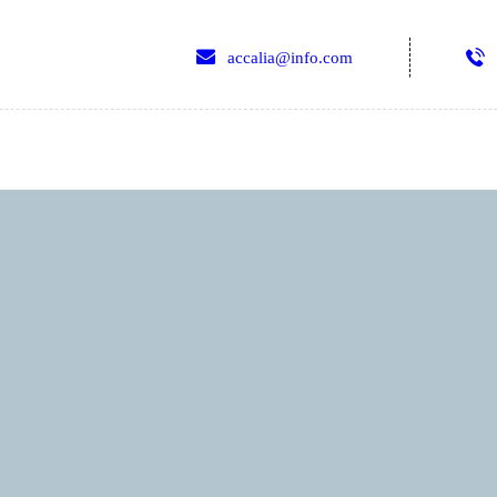
HOME
accalia@info.com
SERVIZI
ABOUT CLINIC
CONTACTS
VIDEO