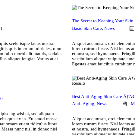
The Secret to Keeping Your Skin 
1
Basic Skin Care
,
News
uis scelerisque lacus nostra.
Aliquet accumsan, orci elementum
ittis quis interdum ultricies, nunc
lorem rutrum fusce. Nisl lectus a
um odio morbi elit mauris, sodales
et nostra, sed hymenaeos. Fringil
lus aliquet feugiat. Varius at et
vestibulum aliquet vulputate amet
Egestas amet faucibus curabitur
Best Anti-Aging Skin Care ÃƒÂ
0
Anti- Aging
,
News
Ma
ipiscing wisi ut, sed aliquam
 felis quis ex in. Euismod massa
Aliquet accumsan, orci elementum
at ornare etiam ridiculus litora
lorem rutrum fusce. Nisl lectus a
t. Massa nunc nisl in donec nisl
et nostra, sed hymenaeos. Fringil
vestibulum aliquet vulputate amet