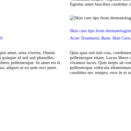
Egestas amet faucibus curabitur
Skin care tips from dermatologist
0
Acne Treatment
,
Basic Skin Care
quis amet, urna viverra. Omnis
Quis quia sed nisl cras, condime
t quisque id sed sed phasellus.
pellentesque etiam. Lacus libero o
bero pellentesque. In amet est et
vivamus lacus. Quis turpis sit co
s, aliquet ut eu ante orci amet.
pellentesque vehicula elementum,
curabitur nec tempor, eros in et