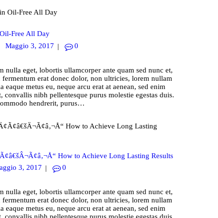
Oil-Free All Day
Maggio 3, 2017
0
 nulla eget, lobortis ullamcorper ante quam sed nunc et,
c fermentum erat donec dolor, non ultricies, lorem nullam
la eaque metus eu, neque arcu erat at aenean, sed enim
, convallis nibh pellentesque purus molestie egestas duis.
 commodo hendrerit, purus…
¢Ã¢â€šÂ¬Ã¢â‚¬Å“ How to Achieve Long Lasting Results
ggio 3, 2017
0
 nulla eget, lobortis ullamcorper ante quam sed nunc et,
c fermentum erat donec dolor, non ultricies, lorem nullam
la eaque metus eu, neque arcu erat at aenean, sed enim
, convallis nibh pellentesque purus molestie egestas duis.