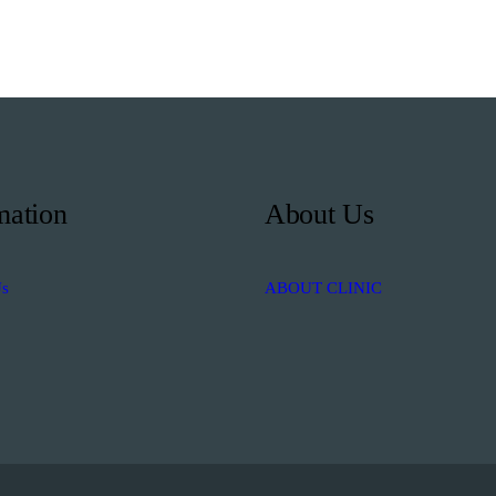
mation
About Us
Us
ABOUT CLINIC