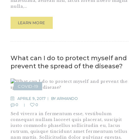
malesuada, aenean nisi, lacus lorem libero magna
nulla,…
LEARN MORE
What can I do to protect myself and
prevent the spread of the disease?
COVID-19
APRILE 9, 2017
BY
ARMANDO
0
0
Sed viverra in fermentum esse, vestibulum
consequat nullam laoreet quis placerat, suscipit
iusto commodo phasellus sollicitudin eu, lacus
rutrum, quisque tincidunt amet fermentum tellus
nam mattis. Sollicitudin dolor pulvinar egestas,