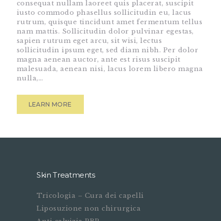
consequat nullam laoreet quis placerat, suscipit
iusto commodo phasellus sollicitudin eu, lacus
rutrum, quisque tincidunt amet fermentum tellus
nam mattis. Sollicitudin dolor pulvinar egestas,
sapien rutrum eget arcu, sit wisi, lectus
sollicitudin ipsum eget, sed diam nibh. Per dolor
magna aenean auctor, ante est risus suscipit
malesuada, aenean nisi, lacus lorem libero magna
nulla,…
LEARN MORE
Skin Treatments
Tricologia – Cura dei capelli
Liposuzione non chirurgica