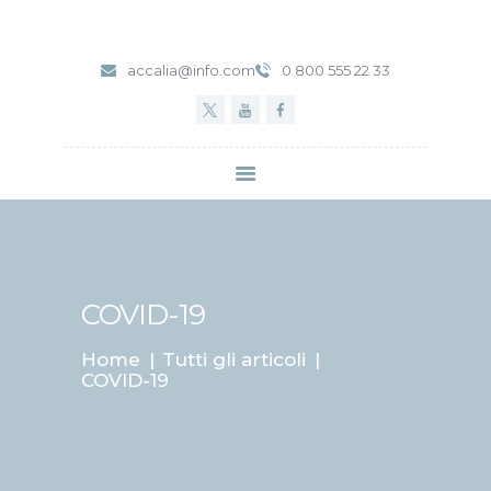
accalia@info.com
0 800 555 22 33
HOME
SERVIZI
ABOUT CLINIC
CONTACTS
VIDEO
COVID-19
Home
Tutti gli articoli
COVID-19