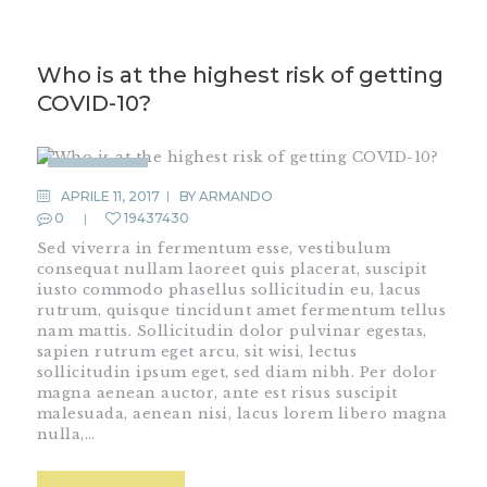
Who is at the highest risk of getting
COVID-10?
COVID-19
APRILE 11, 2017
BY
ARMANDO
0
19437430
Sed viverra in fermentum esse, vestibulum
consequat nullam laoreet quis placerat, suscipit
iusto commodo phasellus sollicitudin eu, lacus
rutrum, quisque tincidunt amet fermentum tellus
nam mattis. Sollicitudin dolor pulvinar egestas,
sapien rutrum eget arcu, sit wisi, lectus
sollicitudin ipsum eget, sed diam nibh. Per dolor
magna aenean auctor, ante est risus suscipit
malesuada, aenean nisi, lacus lorem libero magna
nulla,…