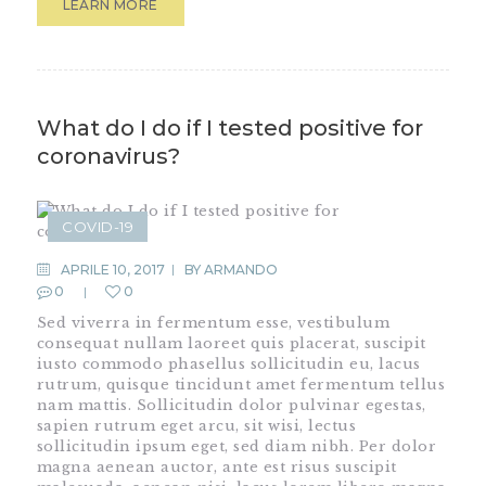
LEARN MORE
What do I do if I tested positive for
coronavirus?
COVID-19
APRILE 10, 2017
BY
ARMANDO
0
0
Sed viverra in fermentum esse, vestibulum
consequat nullam laoreet quis placerat, suscipit
iusto commodo phasellus sollicitudin eu, lacus
rutrum, quisque tincidunt amet fermentum tellus
nam mattis. Sollicitudin dolor pulvinar egestas,
sapien rutrum eget arcu, sit wisi, lectus
sollicitudin ipsum eget, sed diam nibh. Per dolor
magna aenean auctor, ante est risus suscipit