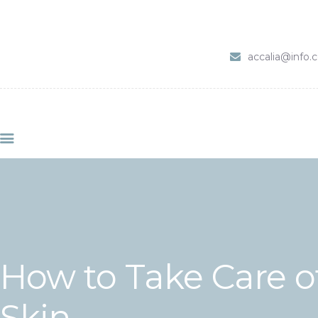
HOME
SERVIZI
accalia@info
ABOUT CLINIC
CONTACTS
VIDEO
How to Take Care of
Skin