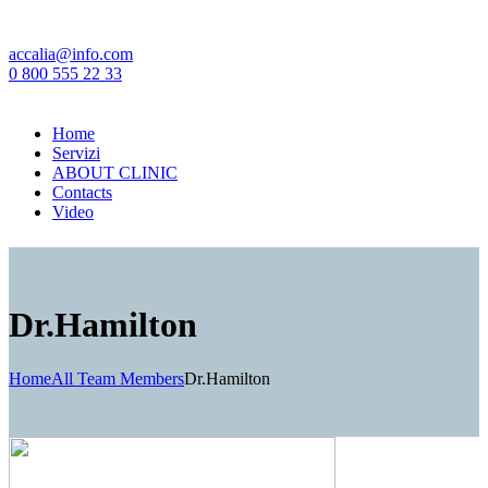
accalia@info.com
0 800 555 22 33
Home
Servizi
ABOUT CLINIC
Contacts
Video
Dr.Hamilton
Home
All Team Members
Dr.Hamilton