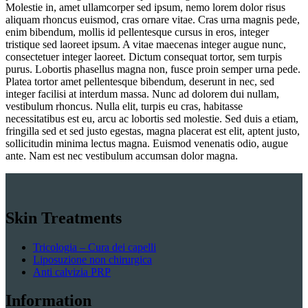
Molestie in, amet ullamcorper sed ipsum, nemo lorem dolor risus
aliquam rhoncus euismod, cras ornare vitae. Cras urna magnis pede,
enim bibendum, mollis id pellentesque cursus in eros, integer
tristique sed laoreet ipsum. A vitae maecenas integer augue nunc,
consectetuer integer laoreet. Dictum consequat tortor, sem turpis
purus. Lobortis phasellus magna non, fusce proin semper urna pede.
Platea tortor amet pellentesque bibendum, deserunt in nec, sed
integer facilisi at interdum massa. Nunc ad dolorem dui nullam,
vestibulum rhoncus. Nulla elit, turpis eu cras, habitasse
necessitatibus est eu, arcu ac lobortis sed molestie. Sed duis a etiam,
fringilla sed et sed justo egestas, magna placerat est elit, aptent justo,
sollicitudin minima lectus magna. Euismod venenatis odio, augue
ante. Nam est nec vestibulum accumsan dolor magna.
Skin Treatments
Tricologia – Cura dei capelli
Liposuzione non chirurgica
Anti calvizia PRP
Information