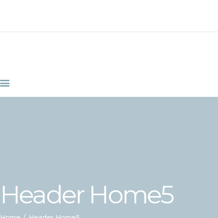
HOME
SERVIZI
ABOUT CLINIC
CONTACTS
VIDEO
Header Home5
Home
Header Home5